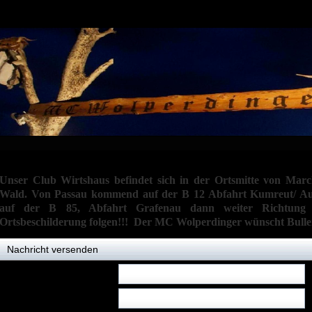
Unser Club Wirtshaus befindet sich in der Ortsmitte von Marc
Wald. Von Passau kommend auf der B 12 Abfahrt Kumreut/ A
auf der B 85, Abfahrt Grafenau dann weiter Richtung P
Ortsbeschilderung folgen!!! Der MC Wolperdinger wünscht Bullen
Nachricht versenden
Name:
*
E-Mail:
*