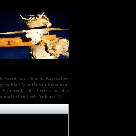
hetsreut, im schönen Bayrischen
uggenthal! Von Passau kommend
erlesreut, ab Perlesreut der
 und Schrottfreie Anfahrt!!!!