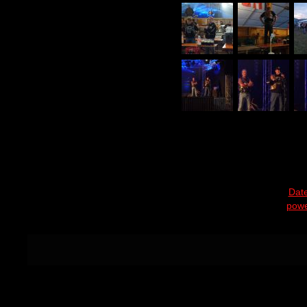
Dat
powe