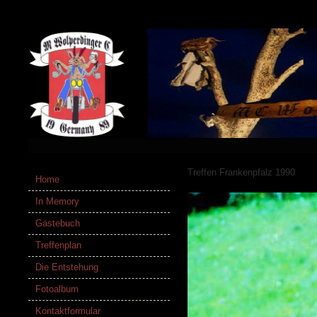
Treffen Frankenpfalz 1990
Home
In Memory
Gästebuch
Treffenplan
Die Entstehung
Fotoalbum
Kontaktformular