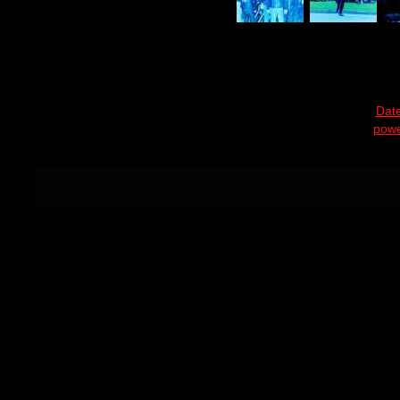
Dat
powe